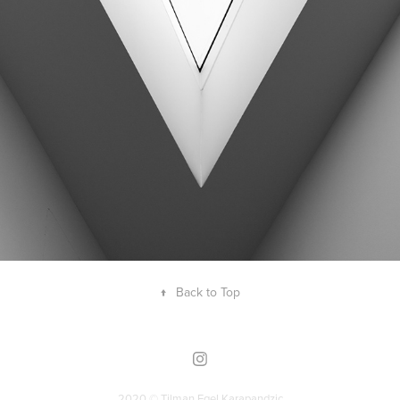
2016
FLÄCHEN
↑
Back to Top
2020 © Tilman Egel Karapandzic